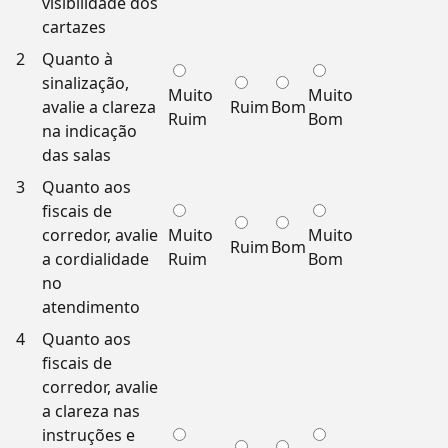
visibilidade dos
cartazes
2
Quanto à
sinalização,
Muito
Muito
avalie a clareza
Ruim
Bom
Ruim
Bom
na indicação
das salas
3
Quanto aos
fiscais de
corredor, avalie
Muito
Muito
Ruim
Bom
a cordialidade
Ruim
Bom
no
atendimento
4
Quanto aos
fiscais de
corredor, avalie
a clareza nas
instruções e