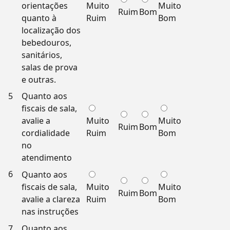
orientações
Muito
Muito
Ruim
Bom
quanto à
Ruim
Bom
localização dos
bebedouros,
sanitários,
salas de prova
e outras.
5
Quanto aos
fiscais de sala,
avalie a
Muito
Muito
Ruim
Bom
cordialidade
Ruim
Bom
no
atendimento
6
Quanto aos
fiscais de sala,
Muito
Muito
Ruim
Bom
avalie a clareza
Ruim
Bom
nas instruções
7
Quanto aos