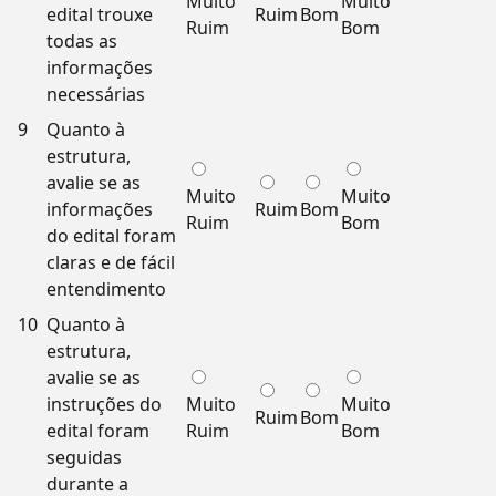
Muito
Muito
edital trouxe
Ruim
Bom
Ruim
Bom
todas as
informações
necessárias
9
Quanto à
estrutura,
avalie se as
Muito
Muito
informações
Ruim
Bom
Ruim
Bom
do edital foram
claras e de fácil
entendimento
10
Quanto à
estrutura,
avalie se as
instruções do
Muito
Muito
Ruim
Bom
edital foram
Ruim
Bom
seguidas
durante a