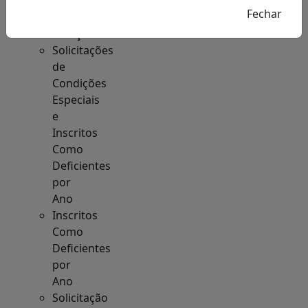
Acesso
à
Informação
Solicitações
de
Condições
Especiais
e
Inscritos
Como
Deficientes
por
Ano
Inscritos
Como
Deficientes
por
Ano
Solicitação