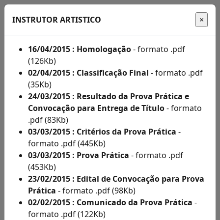
INSTRUTOR ARTISTICO
16/04/2015 : Homologação
- formato .pdf
(126Kb)
Início
02/04/2015 : Classificação Final
- formato .pdf
(35Kb)
Administração
24/03/2015 : Resultado da Prova Prática e
Convocação para Entrega de Título
- formato
Concursos
.pdf (83Kb)
Concursos
03/03/2015 : Critérios da Prova Prática
-
formato .pdf (445Kb)
Acompanhe
03/03/2015 : Prova Prática
- formato .pdf
aqui
(453Kb)
23/02/2015 : Edital de Convocação para Prova
os
Prática
- formato .pdf (98Kb)
editais
02/02/2015 : Comunicado da Prova Prática
-
formato .pdf (122Kb)