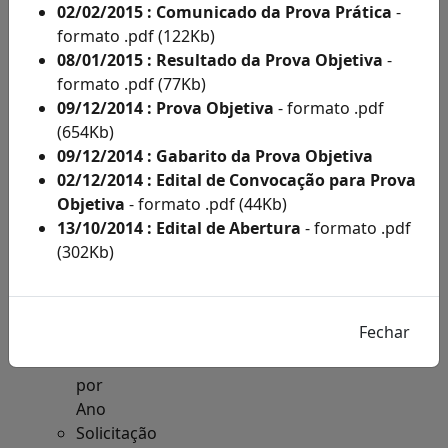
Acesso
02/02/2015 : Comunicado da Prova Prática
-
à
formato .pdf (122Kb)
Informação
08/01/2015 : Resultado da Prova Objetiva
-
Solicitações
formato .pdf (77Kb)
de
09/12/2014 : Prova Objetiva
- formato .pdf
Condições
(654Kb)
Especiais
09/12/2014 : Gabarito da Prova Objetiva
e
02/12/2014 : Edital de Convocação para Prova
Inscritos
Objetiva
- formato .pdf (44Kb)
Como
13/10/2014 : Edital de Abertura
- formato .pdf
Deficientes
(302Kb)
por
Ano
Inscritos
Como
Deficientes
por
Ano
Solicitação