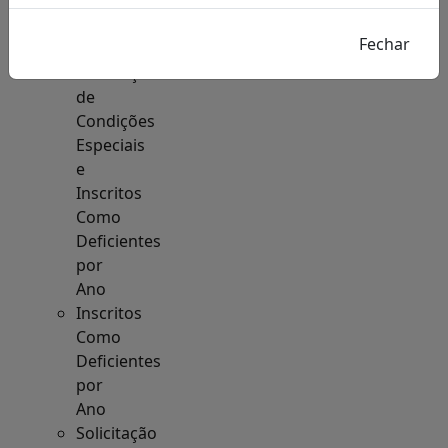
Acesso
à
Informação
Solicitações
de
Condições
Especiais
e
Inscritos
Como
Deficientes
por
Ano
Inscritos
Como
Deficientes
por
Ano
Solicitação