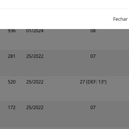
1054
25/2022
20 (DEF: 132º; 226º)
936
01/2024
08
281
25/2022
07
520
25/2022
27 (DEF: 13º)
172
25/2022
07