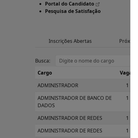
Portal do Candidato
Pesquisa de Satisfação
Inscrições Abertas
Próxim
Busca:
Cargo
Vagas
ADMINISTRADOR
1
ADMINISTRADOR DE BANCO DE
1
DADOS
ADMINISTRADOR DE REDES
1
ADMINISTRADOR DE REDES
1