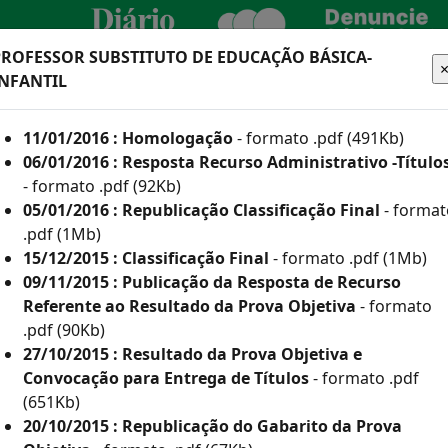
PROFESSOR SUBSTITUTO DE EDUCAÇÃO BÁSICA-
INFANTIL
CIDADÃO
EMPRESA
SERVIDOR
TURA
11/01/2016 : Homologação
- formato .pdf (491Kb)
06/01/2016 : Resposta Recurso Administrativo -Título
- formato .pdf (92Kb)
05/01/2016 : Republicação Classificação Final
- format
.pdf (1Mb)
he aqui os editais
15/12/2015 : Classificação Final
- formato .pdf (1Mb)
09/11/2015 : Publicação da Resposta de Recurso
Referente ao Resultado da Prova Objetiva
- formato
 e Inscritos Como Deficientes por Ano
.pdf (90Kb)
27/10/2015 : Resultado da Prova Objetiva e
or Ano
Convocação para Entrega de Títulos
- formato .pdf
(835Kb)
(651Kb)
20/10/2015 : Republicação do Gabarito da Prova
113Kb)