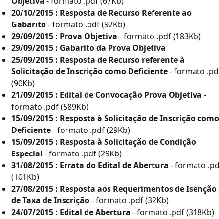
Objetiva
- formato .pdf (67Kb)
20/10/2015 : Resposta de Recurso Referente ao
Gabarito
- formato .pdf (92Kb)
29/09/2015 : Prova Objetiva
- formato .pdf (183Kb)
29/09/2015 : Gabarito da Prova Objetiva
25/09/2015 : Resposta de Recurso referente à
os
Em Andamento
Encerrados
Solicitação de Inscrição como Deficiente
- formato .pd
(90Kb)
21/09/2015 : Edital de Convocação Prova Objetiva
-
formato .pdf (589Kb)
Inscritos
Edital
Convocados
15/09/2015 : Resposta à Solicitação de Inscrição como
Deficiente
- formato .pdf (29Kb)
328
09/2019
13 (DEF: 30º)
15/09/2015 : Resposta à Solicitação de Condição
Especial
- formato .pdf (29Kb)
41
18/2012
31/08/2015 : Errata do Edital de Abertura
- formato .pd
(101Kb)
143
09/2023
5
27/08/2015 : Resposta aos Requerimentos de Isenção
de Taxa de Inscrição
- formato .pdf (32Kb)
147
06/2016
24/07/2015 : Edital de Abertura
- formato .pdf (318Kb)