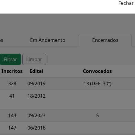
os
Em Andamento
Encerrados
Inscritos
Edital
Convocados
328
09/2019
13 (DEF: 30º)
41
18/2012
143
09/2023
5
147
06/2016