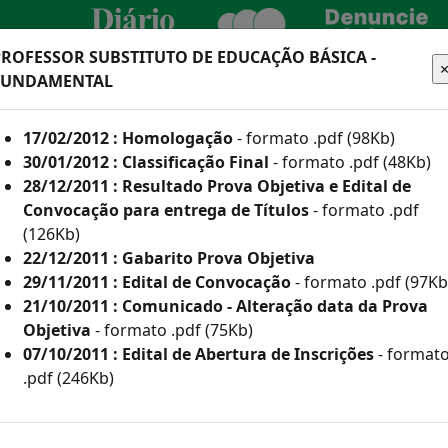
PROFESSOR SUBSTITUTO DE EDUCAÇÃO BÁSICA -
FUNDAMENTAL
CIDADÃO
EMPRESA
SERVIDOR
TURA
17/02/2012 : Homologação
- formato .pdf (98Kb)
30/01/2012 : Classificação Final
- formato .pdf (48Kb)
28/12/2011 : Resultado Prova Objetiva e Edital de
Convocação para entrega de Títulos
- formato .pdf
(126Kb)
he aqui os editais
22/12/2011 : Gabarito Prova Objetiva
29/11/2011 : Edital de Convocação
- formato .pdf (97Kb
21/10/2011 : Comunicado - Alteração data da Prova
 e Inscritos Como Deficientes por Ano
Objetiva
- formato .pdf (75Kb)
07/10/2011 : Edital de Abertura de Inscrições
- format
or Ano
.pdf (246Kb)
(835Kb)
113Kb)