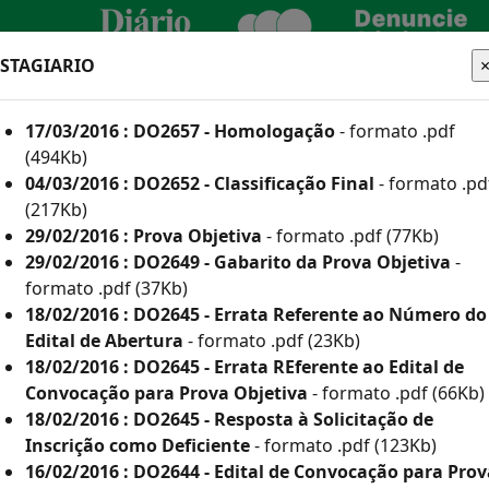
ESTAGIARIO
CIDADÃO
EMPRESA
SERVIDOR
17/03/2016 : DO2657 - Homologação
- formato .pdf
TURA
(494Kb)
04/03/2016 : DO2652 - Classificação Final
- formato .pd
(217Kb)
29/02/2016 : Prova Objetiva
- formato .pdf (77Kb)
he aqui os editais
29/02/2016 : DO2649 - Gabarito da Prova Objetiva
-
formato .pdf (37Kb)
18/02/2016 : DO2645 - Errata Referente ao Número do
Edital de Abertura
- formato .pdf (23Kb)
 e Inscritos Como Deficientes por Ano
18/02/2016 : DO2645 - Errata REferente ao Edital de
Convocação para Prova Objetiva
- formato .pdf (66Kb)
or Ano
18/02/2016 : DO2645 - Resposta à Solicitação de
(835Kb)
Inscrição como Deficiente
- formato .pdf (123Kb)
16/02/2016 : DO2644 - Edital de Convocação para Prov
113Kb)