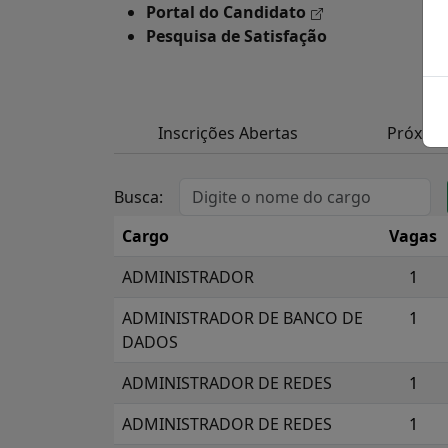
Portal do Candidato
Pesquisa de Satisfação
Inscrições Abertas
Próxim
Busca:
Cargo
Vagas
ADMINISTRADOR
1
ADMINISTRADOR DE BANCO DE
1
DADOS
ADMINISTRADOR DE REDES
1
ADMINISTRADOR DE REDES
1