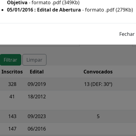
Objetiva
- formato .pdf (349Kb)
05/01/2016 : Edital de Abertura
- formato .pdf (279Kb)
os
Em Andamento
Encerrados
Inscritos
Edital
Convocados
328
09/2019
13 (DEF: 30º)
41
18/2012
143
09/2023
5
147
06/2016