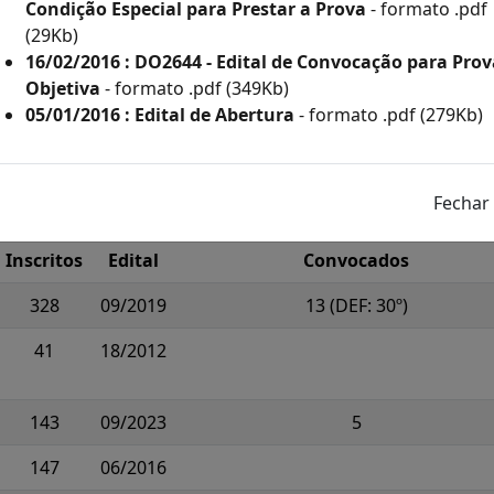
Condição Especial para Prestar a Prova
- formato .pdf
(29Kb)
16/02/2016 : DO2644 - Edital de Convocação para Prov
Objetiva
- formato .pdf (349Kb)
05/01/2016 : Edital de Abertura
- formato .pdf (279Kb)
os
Em Andamento
Encerrados
Inscritos
Edital
Convocados
328
09/2019
13 (DEF: 30º)
41
18/2012
143
09/2023
5
147
06/2016