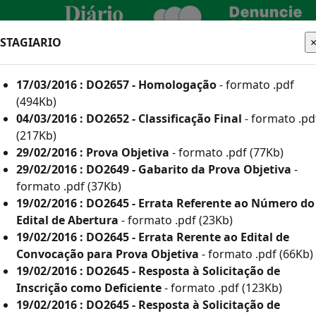
ESTAGIARIO
CIDADÃO
EMPRESA
SERVIDOR
17/03/2016 : DO2657 - Homologação
- formato .pdf
TURA
(494Kb)
04/03/2016 : DO2652 - Classificação Final
- formato .pd
(217Kb)
29/02/2016 : Prova Objetiva
- formato .pdf (77Kb)
he aqui os editais
29/02/2016 : DO2649 - Gabarito da Prova Objetiva
-
formato .pdf (37Kb)
19/02/2016 : DO2645 - Errata Referente ao Número do
Edital de Abertura
- formato .pdf (23Kb)
 e Inscritos Como Deficientes por Ano
19/02/2016 : DO2645 - Errata Rerente ao Edital de
Convocação para Prova Objetiva
- formato .pdf (66Kb)
or Ano
19/02/2016 : DO2645 - Resposta à Solicitação de
(835Kb)
Inscrição como Deficiente
- formato .pdf (123Kb)
19/02/2016 : DO2645 - Resposta à Solicitação de
113Kb)