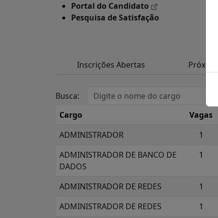
Portal do Candidato
Pesquisa de Satisfação
Inscrições Abertas
Próxim
Busca:
Cargo
Vagas
ADMINISTRADOR
1
ADMINISTRADOR DE BANCO DE
1
DADOS
ADMINISTRADOR DE REDES
1
ADMINISTRADOR DE REDES
1