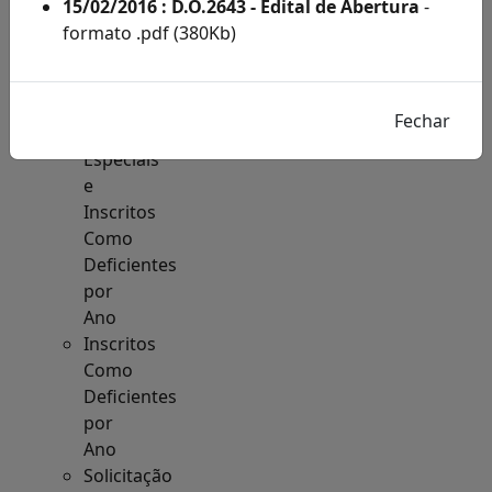
Acesso
15/02/2016 : D.O.2643 - Edital de Abertura
-
à
formato .pdf (380Kb)
Informação
Solicitações
de
Condições
Especiais
e
Inscritos
Como
Deficientes
por
Ano
Inscritos
Como
Deficientes
por
Ano
Solicitação