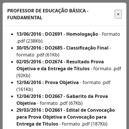
PROFESSOR DE EDUCAÇÃO BÁSICA -
FUNDAMENTAL
13/06/2016 : DO2691 - Homologação
- formato
Início
.pdf (238Kb)
30/05/2016 : DO2685 - Classificação Final
-
Administração
formato .pdf (61Kb)
02/05/2016 : DO2674 - Resultado Prova
Concursos
Objetiva e da Entrega de Títulos
- formato .pdf
(92Kb)
Concursos
12/04/2016 : Prova Objetiva
- formato .pdf
Acompanhe
(161Kb)
12/04/2016 : DO2667 - Gabarito da Prova
aqui
Objetiva
- formato .pdf (67Kb)
os
29/03/2016 : DO2661 - Edital de Convocação
para Prova Objetiva e Convocação para
editais
Entrega de Títulos
- formato .pdf (187Kb)