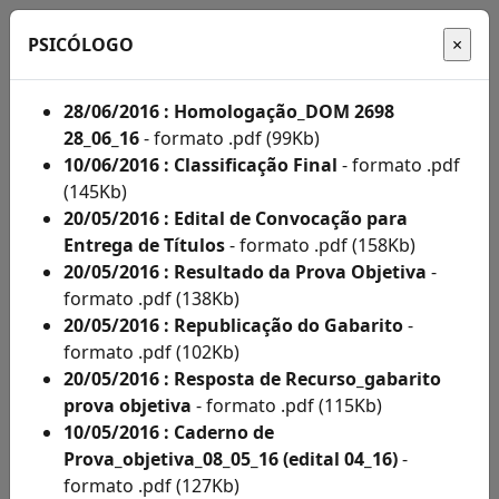
PSICÓLOGO
28/06/2016 : Homologação_DOM 2698
28_06_16
- formato .pdf (99Kb)
Início
10/06/2016 : Classificação Final
- formato .pdf
(145Kb)
Administração
20/05/2016 : Edital de Convocação para
Entrega de Títulos
- formato .pdf (158Kb)
Concursos
20/05/2016 : Resultado da Prova Objetiva
-
Concursos
formato .pdf (138Kb)
20/05/2016 : Republicação do Gabarito
-
Acompanhe
formato .pdf (102Kb)
aqui
20/05/2016 : Resposta de Recurso_gabarito
prova objetiva
- formato .pdf (115Kb)
os
10/05/2016 : Caderno de
editais
Prova_objetiva_08_05_16 (edital 04_16)
-
formato .pdf (127Kb)