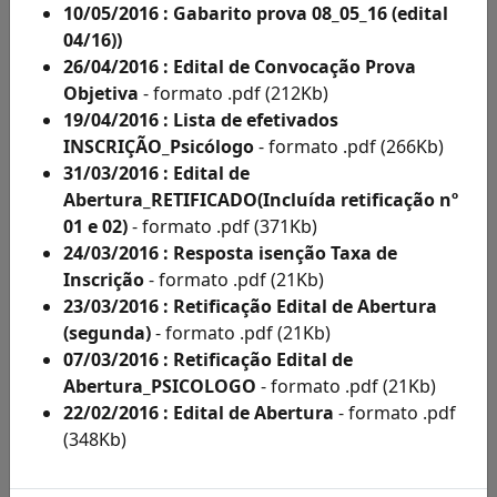
Acesso
10/05/2016 : Gabarito prova 08_05_16 (edital
à
04/16))
Informação
26/04/2016 : Edital de Convocação Prova
Solicitações
Objetiva
- formato .pdf (212Kb)
de
19/04/2016 : Lista de efetivados
Condições
INSCRIÇÃO_Psicólogo
- formato .pdf (266Kb)
Especiais
31/03/2016 : Edital de
e
Abertura_RETIFICADO(Incluída retificação nº
Inscritos
01 e 02)
- formato .pdf (371Kb)
Como
24/03/2016 : Resposta isenção Taxa de
Deficientes
Inscrição
- formato .pdf (21Kb)
por
23/03/2016 : Retificação Edital de Abertura
Ano
(segunda)
- formato .pdf (21Kb)
Inscritos
07/03/2016 : Retificação Edital de
Como
Abertura_PSICOLOGO
- formato .pdf (21Kb)
Deficientes
22/02/2016 : Edital de Abertura
- formato .pdf
por
(348Kb)
Ano
Solicitação