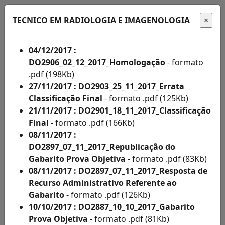
TECNICO EM RADIOLOGIA E IMAGENOLOGIA
04/12/2017 :
DO2906_02_12_2017_Homologação
- formato
Início
.pdf (198Kb)
27/11/2017 : DO2903_25_11_2017_Errata
Administração
Classificação Final
- formato .pdf (125Kb)
21/11/2017 : DO2901_18_11_2017_Classificação
Concursos
Final
- formato .pdf (166Kb)
Concursos
08/11/2017 :
DO2897_07_11_2017_Republicação do
Acompanhe
Gabarito Prova Objetiva
- formato .pdf (83Kb)
aqui
08/11/2017 : DO2897_07_11_2017_Resposta de
Recurso Administrativo Referente ao
os
Gabarito
- formato .pdf (126Kb)
editais
10/10/2017 : DO2887_10_10_2017_Gabarito
Prova Objetiva
- formato .pdf (81Kb)