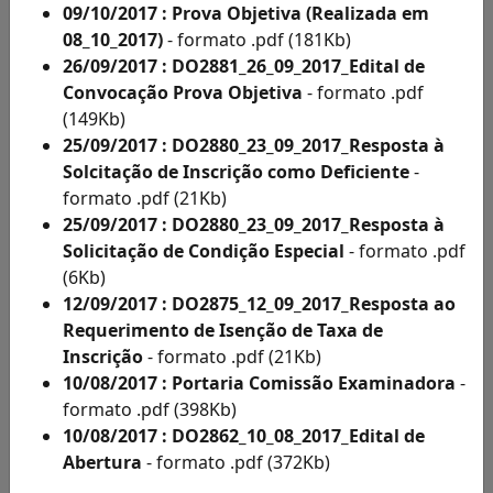
Acesso
09/10/2017 : Prova Objetiva (Realizada em
à
08_10_2017)
- formato .pdf (181Kb)
Informação
26/09/2017 : DO2881_26_09_2017_Edital de
Solicitações
Convocação Prova Objetiva
- formato .pdf
de
(149Kb)
Condições
25/09/2017 : DO2880_23_09_2017_Resposta à
Especiais
Solcitação de Inscrição como Deficiente
-
e
formato .pdf (21Kb)
Inscritos
25/09/2017 : DO2880_23_09_2017_Resposta à
Como
Solicitação de Condição Especial
- formato .pdf
Deficientes
(6Kb)
por
12/09/2017 : DO2875_12_09_2017_Resposta ao
Ano
Requerimento de Isenção de Taxa de
Inscritos
Inscrição
- formato .pdf (21Kb)
Como
10/08/2017 : Portaria Comissão Examinadora
-
Deficientes
formato .pdf (398Kb)
por
10/08/2017 : DO2862_10_08_2017_Edital de
Ano
Abertura
- formato .pdf (372Kb)
Solicitação