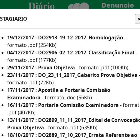
ESTAGIARIO
CIDADÃO
EMPRESA
SERVIDOR
19/12/2017 : DO2913_19_12_2017_Homologação
-
TURA
formato .pdf (254Kb)
04/12/2017 : DO2906_02_12_2017_Classificação Final
-
formato .pdf (177Kb)
29/11/2017 : Prova Objetiva
- formato .pdf (100Kb)
he aqui os editais
23/11/2017 : DO_23_11_2017_Gabarito Prova Objetiva
formato .pdf (72Kb)
17/11/2017 : Apostila a Portaria Comissão
Examinadora
- formato .doc (56Kb)
 e Inscritos Como Deficientes por Ano
16/11/2017 : Portaria Comissão Examinadora
- format
.pdf (407Kb)
or Ano
13/11/2017 : DO2899_11_11_2017_Edital de Convocaçã
(835Kb)
Prova Objetiva
- formato .pdf (635Kb)
18/10/2017 : DO2889_17_10_2017_Errata Referente ao
113Kb)