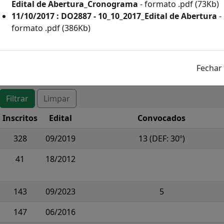
Edital de Abertura_Cronograma
- formato .pdf (73Kb)
11/10/2017 : DO2887 - 10_10_2017_Edital de Abertura
-
formato .pdf (386Kb)
os
Em Andamento
Encerrados
Inscritos
Edital
Convocados
328
09/2019
13 (DEF: 30º)
41
18/2012
143
09/2023
5
147
06/2016