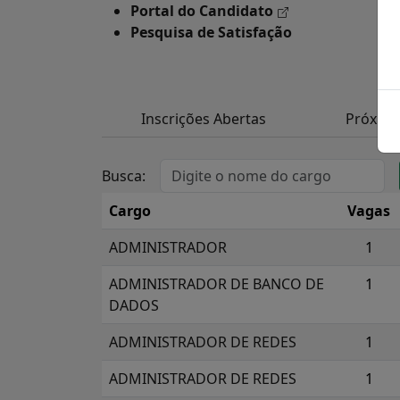
Portal do Candidato
Pesquisa de Satisfação
Inscrições Abertas
Próxim
Busca:
Cargo
Vagas
ADMINISTRADOR
1
ADMINISTRADOR DE BANCO DE
1
DADOS
ADMINISTRADOR DE REDES
1
ADMINISTRADOR DE REDES
1