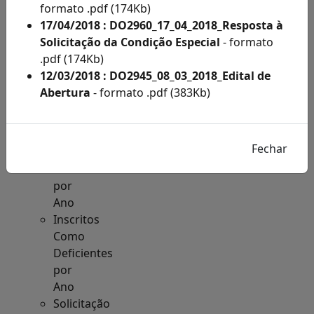
Acesso
formato .pdf (174Kb)
à
17/04/2018 : DO2960_17_04_2018_Resposta à
Informação
Solicitação da Condição Especial
- formato
Solicitações
.pdf (174Kb)
de
12/03/2018 : DO2945_08_03_2018_Edital de
Condições
Abertura
- formato .pdf (383Kb)
Especiais
e
Inscritos
Como
Deficientes
por
Ano
Inscritos
Como
Deficientes
por
Ano
Solicitação