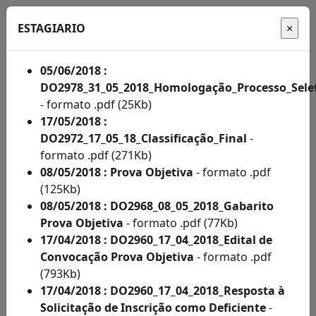
ESTAGIARIO
05/06/2018 :
DO2978_31_05_2018_Homologação_Processo_Sele
Início
- formato .pdf (25Kb)
17/05/2018 :
Administração
DO2972_17_05_18_Classificação_Final
-
formato .pdf (271Kb)
Concursos
08/05/2018 : Prova Objetiva
- formato .pdf
Concursos
(125Kb)
08/05/2018 : DO2968_08_05_2018_Gabarito
Acompanhe
Prova Objetiva
- formato .pdf (77Kb)
aqui
17/04/2018 : DO2960_17_04_2018_Edital de
Convocação Prova Objetiva
- formato .pdf
os
(793Kb)
editais
17/04/2018 : DO2960_17_04_2018_Resposta à
Solicitação de Inscrição como Deficiente
-