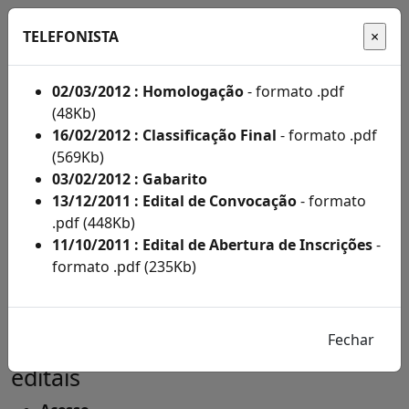
TELEFONISTA
02/03/2012 : Homologação
- formato .pdf
(48Kb)
Início
16/02/2012 : Classificação Final
- formato .pdf
(569Kb)
Administração
03/02/2012 : Gabarito
13/12/2011 : Edital de Convocação
- formato
Concursos
.pdf (448Kb)
Concursos
11/10/2011 : Edital de Abertura de Inscrições
-
formato .pdf (235Kb)
Acompanhe
aqui
os
editais