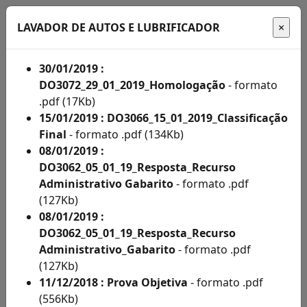
LAVADOR DE AUTOS E LUBRIFICADOR
30/01/2019 :
DO3072_29_01_2019_Homologação
- formato
Início
.pdf (17Kb)
15/01/2019 : DO3066_15_01_2019_Classificação
Administração
Final
- formato .pdf (134Kb)
08/01/2019 :
Concursos
DO3062_05_01_19_Resposta_Recurso
Concursos
Administrativo Gabarito
- formato .pdf
(127Kb)
Acompanhe
08/01/2019 :
aqui
DO3062_05_01_19_Resposta_Recurso
Administrativo_Gabarito
- formato .pdf
os
(127Kb)
editais
11/12/2018 : Prova Objetiva
- formato .pdf
(556Kb)