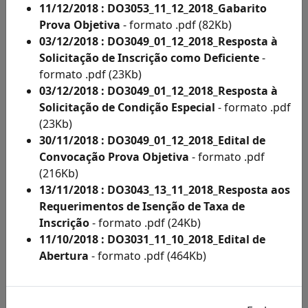
Acesso
11/12/2018 : DO3053_11_12_2018_Gabarito
à
Prova Objetiva
- formato .pdf (82Kb)
Informação
03/12/2018 : DO3049_01_12_2018_Resposta à
Solicitações
Solicitação de Inscrição como Deficiente
-
de
formato .pdf (23Kb)
Condições
03/12/2018 : DO3049_01_12_2018_Resposta à
Especiais
Solicitação de Condição Especial
- formato .pdf
e
(23Kb)
Inscritos
30/11/2018 : DO3049_01_12_2018_Edital de
Como
Convocação Prova Objetiva
- formato .pdf
Deficientes
(216Kb)
por
13/11/2018 : DO3043_13_11_2018_Resposta aos
Ano
Requerimentos de Isenção de Taxa de
Inscritos
Inscrição
- formato .pdf (24Kb)
Como
11/10/2018 : DO3031_11_10_2018_Edital de
Deficientes
Abertura
- formato .pdf (464Kb)
por
Ano
Solicitação