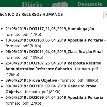
TECNICO DE RECURSOS HUMANOS
CIDADÃO
EMPRESA
SERVIDOR
21/05/2019 : DO3117_21_05_2019_Homologação
-
TURA
formato .pdf (17Kb)
13/05/2019 : DO3100_06_04_2019_Apostila à Portaria
-
formato .pdf (81Kb)
06/05/2019 : DO3011_04_05_2019_Classificação Final
-
he aqui os editais
formato .pdf (199Kb)
25/04/2019 : DO3107_25_04_2019_Resposta Recurso
Administrativo Referente Gabarito
- formato .pdf
(126Kb)
 e Inscritos Como Deficientes por Ano
09/04/2019 : Prova Objetiva
- formato .pdf (488Kb)
09/04/2019 : DO3101_09_04_2019_Gabarito Prova
or Ano
Objetiva
- formato .pdf (82Kb)
(835Kb)
04/04/2019 : DO3099_04_04_2019_Apostila à Portaria
-
formato .pdf (27Kb)
113Kb)