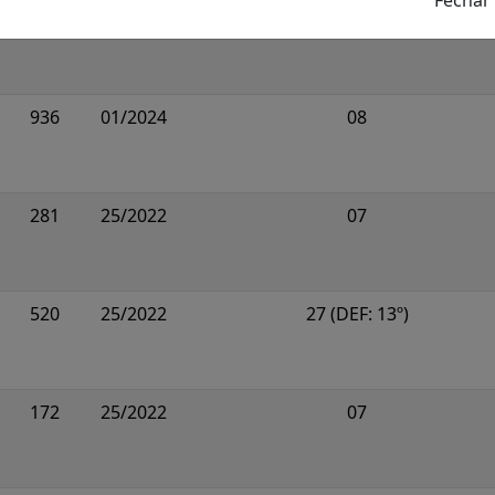
1054
25/2022
20 (DEF: 132º; 226º)
936
01/2024
08
281
25/2022
07
520
25/2022
27 (DEF: 13º)
172
25/2022
07