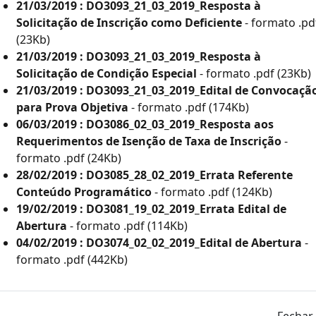
21/03/2019 : DO3093_21_03_2019_Resposta à
Solicitação de Inscrição como Deficiente
- formato .pd
(23Kb)
21/03/2019 : DO3093_21_03_2019_Resposta à
Solicitação de Condição Especial
- formato .pdf (23Kb)
21/03/2019 : DO3093_21_03_2019_Edital de Convocaçã
os
Em Andamento
Encerrados
para Prova Objetiva
- formato .pdf (174Kb)
06/03/2019 : DO3086_02_03_2019_Resposta aos
Requerimentos de Isenção de Taxa de Inscrição
-
formato .pdf (24Kb)
Inscritos
Edital
Convocados
28/02/2019 : DO3085_28_02_2019_Errata Referente
Conteúdo Programático
- formato .pdf (124Kb)
328
09/2019
13 (DEF: 30º)
19/02/2019 : DO3081_19_02_2019_Errata Edital de
41
18/2012
Abertura
- formato .pdf (114Kb)
04/02/2019 : DO3074_02_02_2019_Edital de Abertura
-
formato .pdf (442Kb)
143
09/2023
5
147
06/2016