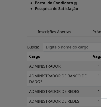
Portal do Candidato
Pesquisa de Satisfação
Inscrições Abertas
Próxim
Busca:
Cargo
Vagas
ADMINISTRADOR
1
ADMINISTRADOR DE BANCO DE
1
DADOS
ADMINISTRADOR DE REDES
1
ADMINISTRADOR DE REDES
1