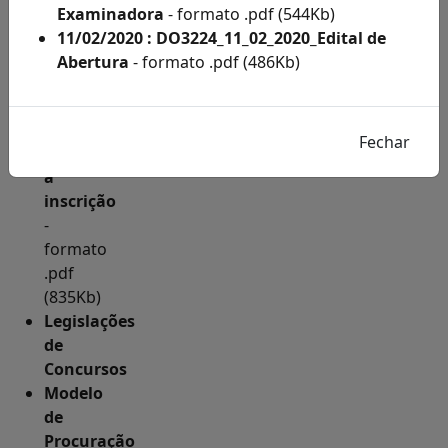
de
Examinadora
- formato .pdf (544Kb)
Condição
11/02/2020 : DO3224_11_02_2020_Edital de
Especial
Abertura
- formato .pdf (486Kb)
por
Ano
Como
fazer
a
inscrição
-
formato
.pdf
(835Kb)
Legislações
de
Concursos
Modelo
de
Procuração