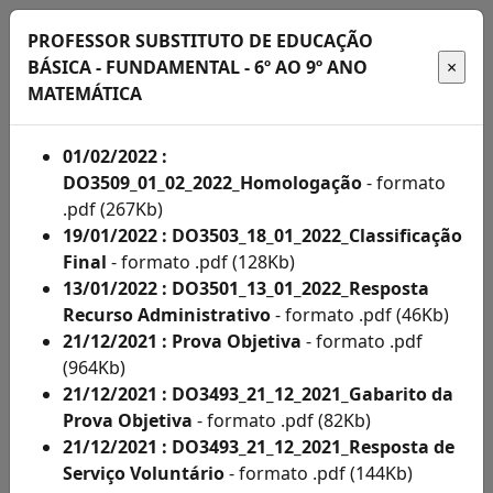
PROFESSOR SUBSTITUTO DE EDUCAÇÃO
BÁSICA - FUNDAMENTAL - 6º AO 9º ANO
MATEMÁTICA
Início
01/02/2022 :
DO3509_01_02_2022_Homologação
- formato
Administração
.pdf (267Kb)
19/01/2022 : DO3503_18_01_2022_Classificação
Concursos
Final
- formato .pdf (128Kb)
13/01/2022 : DO3501_13_01_2022_Resposta
Concursos
Recurso Administrativo
- formato .pdf (46Kb)
Acompanhe
21/12/2021 : Prova Objetiva
- formato .pdf
(964Kb)
aqui
21/12/2021 : DO3493_21_12_2021_Gabarito da
os
Prova Objetiva
- formato .pdf (82Kb)
21/12/2021 : DO3493_21_12_2021_Resposta de
editais
Serviço Voluntário
- formato .pdf (144Kb)