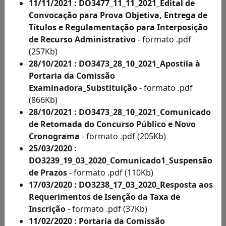
Acesso
11/11/2021 : DO3477_11_11_2021_Edital de
à
Convocação para Prova Objetiva, Entrega de
Informação
Títulos e Regulamentação para Interposição
Solicitações
de Recurso Administrativo
- formato .pdf
de
(257Kb)
Condições
28/10/2021 : DO3473_28_10_2021_Apostila à
Especiais
Portaria da Comissão
e
Examinadora_Substituição
- formato .pdf
Inscritos
(866Kb)
Como
28/10/2021 : DO3473_28_10_2021_Comunicado
Deficientes
de Retomada do Concurso Público e Novo
por
Cronograma
- formato .pdf (205Kb)
Ano
25/03/2020 :
Inscritos
DO3239_19_03_2020_Comunicado1_Suspensão
Como
de Prazos
- formato .pdf (110Kb)
Deficientes
17/03/2020 : DO3238_17_03_2020_Resposta aos
por
Requerimentos de Isenção da Taxa de
Ano
Inscrição
- formato .pdf (37Kb)
Solicitação
11/02/2020 : Portaria da Comissão