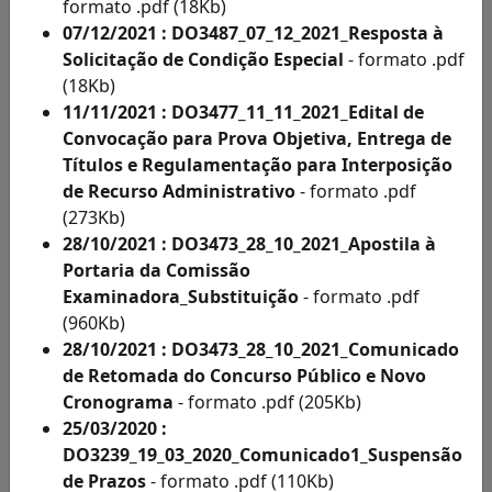
Acesso
formato .pdf (18Kb)
à
07/12/2021 : DO3487_07_12_2021_Resposta à
Informação
Solicitação de Condição Especial
- formato .pdf
Solicitações
(18Kb)
de
11/11/2021 : DO3477_11_11_2021_Edital de
Condições
Convocação para Prova Objetiva, Entrega de
Especiais
Títulos e Regulamentação para Interposição
e
de Recurso Administrativo
- formato .pdf
Inscritos
(273Kb)
Como
28/10/2021 : DO3473_28_10_2021_Apostila à
Deficientes
Portaria da Comissão
por
Examinadora_Substituição
- formato .pdf
Ano
(960Kb)
Inscritos
28/10/2021 : DO3473_28_10_2021_Comunicado
Como
de Retomada do Concurso Público e Novo
Deficientes
Cronograma
- formato .pdf (205Kb)
por
25/03/2020 :
Ano
DO3239_19_03_2020_Comunicado1_Suspensão
Solicitação
de Prazos
- formato .pdf (110Kb)