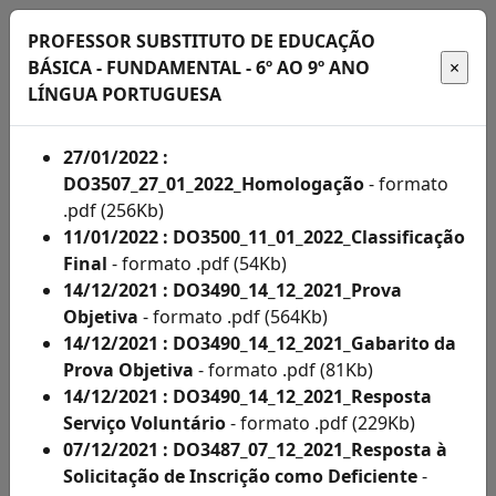
PROFESSOR SUBSTITUTO DE EDUCAÇÃO
BÁSICA - FUNDAMENTAL - 6º AO 9º ANO
LÍNGUA PORTUGUESA
Início
27/01/2022 :
DO3507_27_01_2022_Homologação
- formato
Administração
.pdf (256Kb)
11/01/2022 : DO3500_11_01_2022_Classificação
Concursos
Final
- formato .pdf (54Kb)
14/12/2021 : DO3490_14_12_2021_Prova
Concursos
Objetiva
- formato .pdf (564Kb)
Acompanhe
14/12/2021 : DO3490_14_12_2021_Gabarito da
Prova Objetiva
- formato .pdf (81Kb)
aqui
14/12/2021 : DO3490_14_12_2021_Resposta
os
Serviço Voluntário
- formato .pdf (229Kb)
07/12/2021 : DO3487_07_12_2021_Resposta à
editais
Solicitação de Inscrição como Deficiente
-