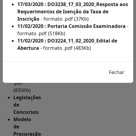
de
17/03/2020 : DO3238_17_03_2020_Resposta aos
Condição
Requerimentos de Isenção da Taxa de
Especial
Inscrição
- formato .pdf (37Kb)
por
11/02/2020 : Portaria Comissão Examinadora
-
Ano
formato .pdf (518Kb)
Como
11/02/2020 : DO3224_11_02_2020_Edital de
fazer
Abertura
- formato .pdf (483Kb)
a
inscrição
-
formato
.pdf
(835Kb)
Legislações
de
Concursos
Modelo
de
Procuração