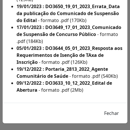
-
19/01/2023 : DO3650_19_01_2023_Errata_Data
formato
da publicação do Comunicado de Suspensão
.pdf
do Edital
- formato .pdf (170Kb)
(113Kb)
17/01/2023 : DO3649_17_01_2023_Comunicado
Portal
de Suspensão de Concurso Público
- formato
do
.pdf (184Kb)
Candidato
05/01/2023 : DO3644_05_01_2023_Resposta aos
Requerimentos de Isenção de TAxa de
Pesquisa
Inscrição
- formato .pdf (126Kb)
de
19/12/2022 : Portaria_2813_2022_Agente
Satisfação
Comunitário de Saúde
- formato .pdf (540Kb)
09/12/2022 : DO3633_10_12_2022_Edital de
Abertura
- formato .pdf (2Mb)
Inscrições
Abertas
Próximos