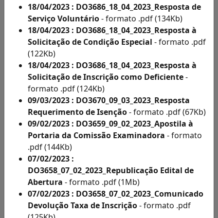
de
18/04/2023 : DO3686_18_04_2023_Resposta de
Condição
Serviço Voluntário
- formato .pdf (134Kb)
Especial
18/04/2023 : DO3686_18_04_2023_Resposta à
por
Solicitação de Condição Especial
- formato .pdf
Ano
(122Kb)
Como
18/04/2023 : DO3686_18_04_2023_Resposta à
fazer
Solicitação de Inscrição como Deficiente
-
a
formato .pdf (124Kb)
inscrição
09/03/2023 : DO3670_09_03_2023_Resposta
-
Requerimento de Isenção
- formato .pdf (67Kb)
formato
09/02/2023 : DO3659_09_02_2023_Apostila à
.pdf
Portaria da Comissão Examinadora
- formato
(835Kb)
.pdf (144Kb)
Legislações
07/02/2023 :
de
DO3658_07_02_2023_Republicação Edital de
Concursos
Abertura
- formato .pdf (1Mb)
Modelo
07/02/2023 : DO3658_07_02_2023_Comunicado
de
Devolução Taxa de Inscrição
- formato .pdf
Procuração
(125Kb)