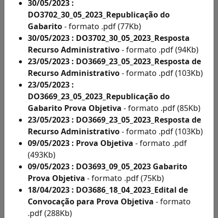
Acesso
30/05/2023 :
à
DO3702_30_05_2023_Republicação do
Informação
Gabarito
- formato .pdf (77Kb)
Solicitações
30/05/2023 : DO3702_30_05_2023_Resposta
de
Recurso Administrativo
- formato .pdf (94Kb)
Condições
23/05/2023 : DO3669_23_05_2023_Resposta de
Especiais
Recurso Administrativo
- formato .pdf (103Kb)
e
23/05/2023 :
Inscritos
DO3669_23_05_2023_Republicação do
Como
Gabarito Prova Objetiva
- formato .pdf (85Kb)
Deficientes
23/05/2023 : DO3669_23_05_2023_Resposta de
por
Recurso Administrativo
- formato .pdf (103Kb)
Ano
09/05/2023 : Prova Objetiva
- formato .pdf
Inscritos
(493Kb)
Como
09/05/2023 : DO3693_09_05_2023 Gabarito
Deficientes
Prova Objetiva
- formato .pdf (75Kb)
por
18/04/2023 : DO3686_18_04_2023_Edital de
Ano
Convocação para Prova Objetiva
- formato
Solicitação
.pdf (288Kb)