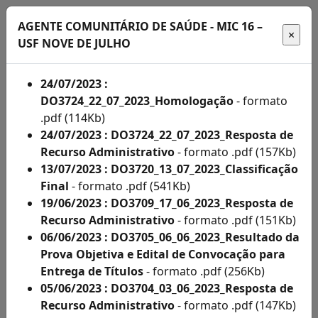
AGENTE COMUNITÁRIO DE SAÚDE - MIC 16 –
USF NOVE DE JULHO
24/07/2023 :
Início
DO3724_22_07_2023_Homologação
- formato
.pdf (114Kb)
Administração
24/07/2023 : DO3724_22_07_2023_Resposta de
Recurso Administrativo
- formato .pdf (157Kb)
Concursos
13/07/2023 : DO3720_13_07_2023_Classificação
Final
- formato .pdf (541Kb)
Concursos
19/06/2023 : DO3709_17_06_2023_Resposta de
Acompanhe
Recurso Administrativo
- formato .pdf (151Kb)
06/06/2023 : DO3705_06_06_2023_Resultado da
aqui
Prova Objetiva e Edital de Convocação para
os
Entrega de Títulos
- formato .pdf (256Kb)
05/06/2023 : DO3704_03_06_2023_Resposta de
editais
Recurso Administrativo
- formato .pdf (147Kb)