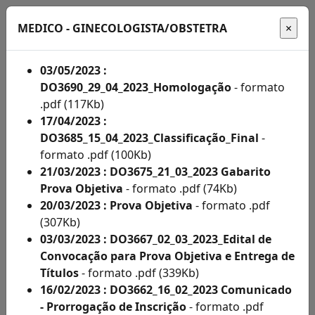
MEDICO - GINECOLOGISTA/OBSTETRA
03/05/2023 :
DO3690_29_04_2023_Homologação
- formato
Início
.pdf (117Kb)
17/04/2023 :
Administração
DO3685_15_04_2023_Classificação_Final
-
formato .pdf (100Kb)
Concursos
21/03/2023 : DO3675_21_03_2023 Gabarito
Concursos
Prova Objetiva
- formato .pdf (74Kb)
20/03/2023 : Prova Objetiva
- formato .pdf
Acompanhe
(307Kb)
aqui
03/03/2023 : DO3667_02_03_2023_Edital de
Convocação para Prova Objetiva e Entrega de
os
Títulos
- formato .pdf (339Kb)
editais
16/02/2023 : DO3662_16_02_2023 Comunicado
- Prorrogação de Inscrição
- formato .pdf