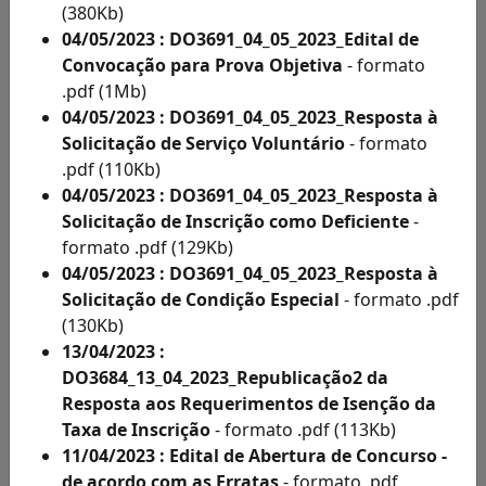
Acesso
(380Kb)
à
04/05/2023 : DO3691_04_05_2023_Edital de
Informação
Convocação para Prova Objetiva
- formato
Solicitações
.pdf (1Mb)
de
04/05/2023 : DO3691_04_05_2023_Resposta à
Condições
Solicitação de Serviço Voluntário
- formato
Especiais
.pdf (110Kb)
e
04/05/2023 : DO3691_04_05_2023_Resposta à
Inscritos
Solicitação de Inscrição como Deficiente
-
Como
formato .pdf (129Kb)
Deficientes
04/05/2023 : DO3691_04_05_2023_Resposta à
por
Solicitação de Condição Especial
- formato .pdf
Ano
(130Kb)
Inscritos
13/04/2023 :
Como
DO3684_13_04_2023_Republicação2 da
Deficientes
Resposta aos Requerimentos de Isenção da
por
Taxa de Inscrição
- formato .pdf (113Kb)
Ano
11/04/2023 : Edital de Abertura de Concurso -
Solicitação
de acordo com as Erratas
- formato .pdf