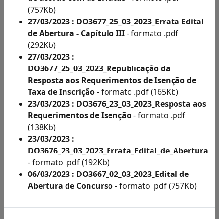
de
(757Kb)
Condição
27/03/2023 : DO3677_25_03_2023_Errata Edital
Especial
de Abertura - Capítulo III
- formato .pdf
por
(292Kb)
Ano
27/03/2023 :
Como
DO3677_25_03_2023_Republicação da
fazer
Resposta aos Requerimentos de Isenção de
a
Taxa de Inscrição
- formato .pdf (165Kb)
inscrição
23/03/2023 : DO3676_23_03_2023_Resposta aos
-
Requerimentos de Isenção
- formato .pdf
formato
(138Kb)
.pdf
23/03/2023 :
(835Kb)
DO3676_23_03_2023_Errata_Edital_de_Abertura
Legislações
- formato .pdf (192Kb)
de
06/03/2023 : DO3667_02_03_2023_Edital de
Concursos
Abertura de Concurso
- formato .pdf (757Kb)
Modelo
de
Procuração