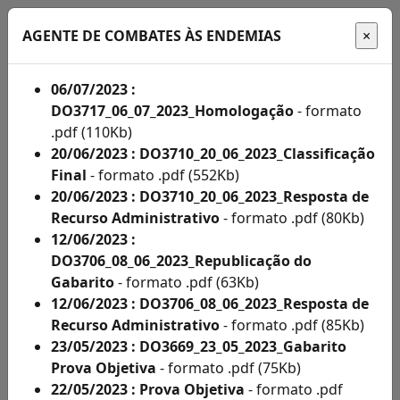
AGENTE DE COMBATES ÀS ENDEMIAS
06/07/2023 :
DO3717_06_07_2023_Homologação
- formato
Início
.pdf (110Kb)
20/06/2023 : DO3710_20_06_2023_Classificação
Administração
Final
- formato .pdf (552Kb)
20/06/2023 : DO3710_20_06_2023_Resposta de
Concursos
Recurso Administrativo
- formato .pdf (80Kb)
Concursos
12/06/2023 :
DO3706_08_06_2023_Republicação do
Acompanhe
Gabarito
- formato .pdf (63Kb)
aqui
12/06/2023 : DO3706_08_06_2023_Resposta de
Recurso Administrativo
- formato .pdf (85Kb)
os
23/05/2023 : DO3669_23_05_2023_Gabarito
editais
Prova Objetiva
- formato .pdf (75Kb)
22/05/2023 : Prova Objetiva
- formato .pdf