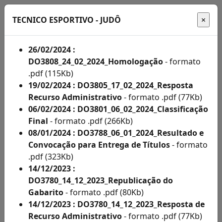
TECNICO ESPORTIVO - JUDÔ
26/02/2024 :
DO3808_24_02_2024_Homologação
- formato
Início
.pdf (115Kb)
19/02/2024 : DO3805_17_02_2024_Resposta
Administração
Recurso Administrativo
- formato .pdf (77Kb)
06/02/2024 : DO3801_06_02_2024_Classificação
Concursos
Final
- formato .pdf (266Kb)
Concursos
08/01/2024 : DO3788_06_01_2024_Resultado e
Convocação para Entrega de Títulos
- formato
Acompanhe
.pdf (323Kb)
aqui
14/12/2023 :
DO3780_14_12_2023_Republicação do
os
Gabarito
- formato .pdf (80Kb)
editais
14/12/2023 : DO3780_14_12_2023_Resposta de
Recurso Administrativo
- formato .pdf (77Kb)