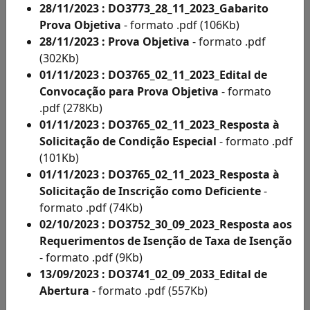
Acesso
28/11/2023 : DO3773_28_11_2023_Gabarito
à
Prova Objetiva
- formato .pdf (106Kb)
Informação
28/11/2023 : Prova Objetiva
- formato .pdf
Solicitações
(302Kb)
de
01/11/2023 : DO3765_02_11_2023_Edital de
Condições
Convocação para Prova Objetiva
- formato
Especiais
.pdf (278Kb)
e
01/11/2023 : DO3765_02_11_2023_Resposta à
Inscritos
Solicitação de Condição Especial
- formato .pdf
Como
(101Kb)
Deficientes
01/11/2023 : DO3765_02_11_2023_Resposta à
por
Solicitação de Inscrição como Deficiente
-
Ano
formato .pdf (74Kb)
Inscritos
02/10/2023 : DO3752_30_09_2023_Resposta aos
Como
Requerimentos de Isenção de Taxa de Isenção
Deficientes
- formato .pdf (9Kb)
por
13/09/2023 : DO3741_02_09_2033_Edital de
Ano
Abertura
- formato .pdf (557Kb)
Solicitação