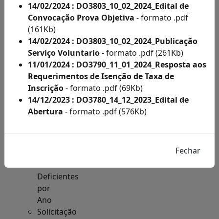
Acesso
14/02/2024 : DO3803_10_02_2024_Edital de
à
Convocação Prova Objetiva
- formato .pdf
Informação
(161Kb)
Solicitações
14/02/2024 : DO3803_10_02_2024_Publicação
de
Serviço Voluntario
- formato .pdf (261Kb)
Condições
11/01/2024 : DO3790_11_01_2024_Resposta aos
Especiais
Requerimentos de Isenção de Taxa de
e
Inscrição
- formato .pdf (69Kb)
Inscritos
14/12/2023 : DO3780_14_12_2023_Edital de
Como
Abertura
- formato .pdf (576Kb)
Deficientes
por
Ano
Inscritos
Como
Deficientes
por
Ano
Solicitação