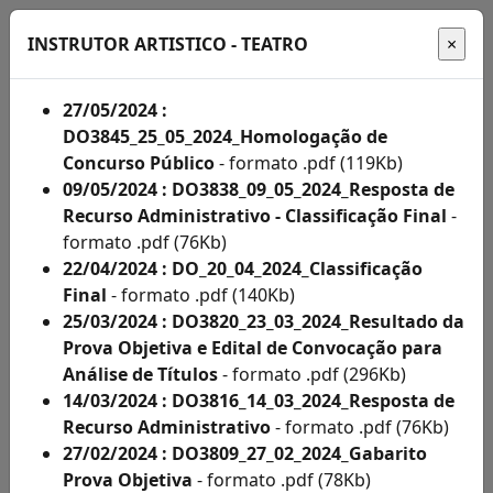
INSTRUTOR ARTISTICO - TEATRO
27/05/2024 :
DO3845_25_05_2024_Homologação de
Início
Concurso Público
- formato .pdf (119Kb)
09/05/2024 : DO3838_09_05_2024_Resposta de
Administração
Recurso Administrativo - Classificação Final
-
formato .pdf (76Kb)
Concursos
22/04/2024 : DO_20_04_2024_Classificação
Concursos
Final
- formato .pdf (140Kb)
25/03/2024 : DO3820_23_03_2024_Resultado da
Acompanhe
Prova Objetiva e Edital de Convocação para
aqui
Análise de Títulos
- formato .pdf (296Kb)
14/03/2024 : DO3816_14_03_2024_Resposta de
os
Recurso Administrativo
- formato .pdf (76Kb)
editais
27/02/2024 : DO3809_27_02_2024_Gabarito
Prova Objetiva
- formato .pdf (78Kb)