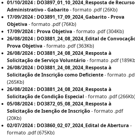
01/10/2024 : DO3897_01_10_2024_Resposta de Recurso
Administrativo - Gabarito
- formato .pdf (26Kb)
17/09/2024 : DO3891_17_09_2024_Gabarito - Prova
Objetiva
- formato .pdf (76Kb)
17/09/2024 : Prova Objetiva
- formato .pdf (304Kb)
26/08/2024 : DO3881_24_08_2024_Edital de Convocaçã
os
Em Andamento
Encerrados
Prova Objetiva
- formato .pdf (363Kb)
26/08/2024 : DO3881_24_08_2024_Resposta à
Solicitação de Serviço Voluntário
- formato .pdf (189Kb
26/08/2024 : DO3881_24_08_2024_Resposta à
Inscritos
Edital
Convocados
Solicitação de Inscrição como Deficiente
- formato .pd
(265Kb)
328
09/2019
13 (DEF: 30º)
26/08/2024 : DO3881_24_08_2024_Resposta à
41
18/2012
Solicitação de Condição Especial
- formato .pdf (266Kb
05/08/2024 : DO3872_05_08_2024_Resposta à
Solicitação de Isenção de Inscrição
- formato .pdf
143
09/2023
5
(20Kb)
02/07/2024 : DO3860_02_07_2024_Edital de Abertura
-
147
06/2016
formato .pdf (675Kb)