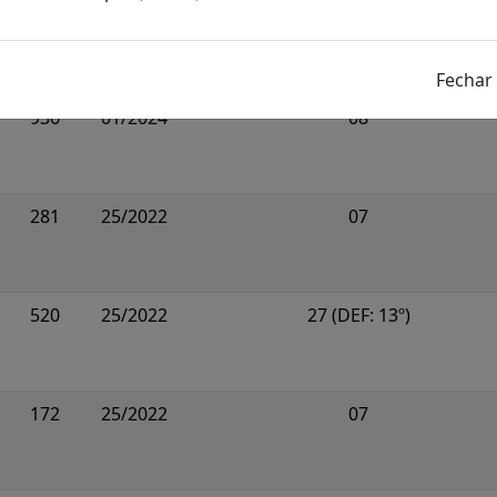
1054
25/2022
20 (DEF: 132º; 226º)
936
01/2024
08
281
25/2022
07
520
25/2022
27 (DEF: 13º)
172
25/2022
07