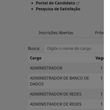
Portal do Candidato
Pesquisa de Satisfação
Inscrições Abertas
Próxim
Busca:
Cargo
Vagas
ADMINISTRADOR
1
ADMINISTRADOR DE BANCO DE
1
DADOS
ADMINISTRADOR DE REDES
1
ADMINISTRADOR DE REDES
1