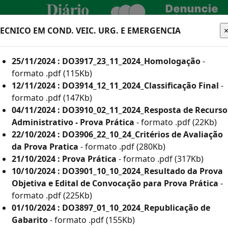
TECNICO EM COND. VEIC. URG. E EMERGENCIA
CIDADÃO
EMPRESA
SERVIDOR
25/11/2024 : DO3917_23_11_2024_Homologação
-
TURA
formato .pdf (115Kb)
12/11/2024 : DO3914_12_11_2024_Classificação Final
-
formato .pdf (147Kb)
04/11/2024 : DO3910_02_11_2024_Resposta de Recurso
he aqui os editais
Administrativo - Prova Prática
- formato .pdf (22Kb)
22/10/2024 : DO3906_22_10_24_Critérios de Avaliação
da Prova Pratica
- formato .pdf (280Kb)
21/10/2024 : Prova Prática
- formato .pdf (317Kb)
 e Inscritos Como Deficientes por Ano
10/10/2024 : DO3901_10_10_2024_Resultado da Prova
Objetiva e Edital de Convocação para Prova Prática
-
or Ano
formato .pdf (225Kb)
(835Kb)
01/10/2024 : DO3897_01_10_2024_Republicação de
Gabarito
- formato .pdf (155Kb)
113Kb)