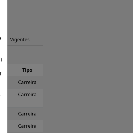
o
Vigentes
)
Tipo
f
Carreira
Carreira
)
Carreira
Carreira