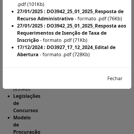
de
.pdf (101Kb)
Condição
27/01/2025 : DO3942_25_01_2025_Resposta de
Especial
Recurso Administrativo
- formato .pdf (76Kb)
por
27/01/2025 : DO3942_25_01_2025_Resposta aos
Ano
Requerimentos de Isenção de Taxa de
Como
Inscrição
- formato .pdf (71Kb)
fazer
17/12/2024 : DO3927_17_12_2024_Edital de
a
Abertura
- formato .pdf (728Kb)
inscrição
-
formato
.pdf
(835Kb)
Legislações
de
Concursos
Modelo
de
Procuração