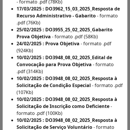
Acesso
- formato .pdf (78Kb)
à
17/03/2025 : DO3962_15_03_2025_Resposta de
Informação
Recurso Administrativo - Gabarito
- formato
Solicitações
.pdf (76Kb)
de
25/02/2025 : DO3955_25_02_2025_Gabarito
Condições
Prova Objetiva
- formato .pdf (58Kb)
Especiais
24/02/2025 : Prova Objetiva
- formato .pdf
e
(924Kb)
Inscritos
10/02/2025 : DO3948_08_02_2025_Edital de
Como
Convocação para Prova Objetiva
- formato
Deficientes
.pdf (314Kb)
por
10/02/2025 : DO3948_08_02_2025_Resposta à
Ano
Solicitação de Condição Especial
- formato .pdf
Inscritos
(107Kb)
Como
10/02/2025 : DO3948_08_02_2025_Resposta à
Deficientes
Solicitação de Inscrição como Deficiente
-
por
formato .pdf (100Kb)
Ano
10/02/2025 : DO3948_08_02_2025_Resposta à
Solicitação
Solicitação de Serviço Voluntário
- formato