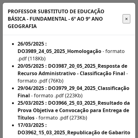
PROFESSOR SUBSTITUTO DE EDUCAÇÃO
BÁSICA - FUNDAMENTAL - 6º AO 9º ANO
GEOGRAFIA
Início
26/05/2025 :
DO3989_24_05_2025_Homologação
- formato
Administração
.pdf (118Kb)
20/05/2025 : DO3987_20_05_2025_Resposta de
Concursos
Recurso Administrativo - Classificação Final
-
formato .pdf (76Kb)
Concursos
29/04/2025 : DO3979_29_04_2025_Classificação
Acompanhe
Final
- formato .pdf (223Kb)
25/03/2025 : DO3966_25_03_2025_Resultado da
aqui
Prova Objetiva e Convocação para Entrega de
os
Títulos
- formato .pdf (273Kb)
17/03/2025 :
editais
DO3962_15_03_2025_Republicação de Gabarito