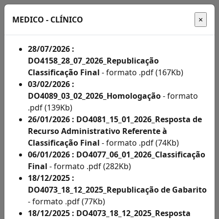
MEDICO - CLÍNICO
28/07/2026 :
DO4158_28_07_2026_Republicação
Início
Classificação Final
- formato .pdf (167Kb)
03/02/2026 :
Administração
DO4089_03_02_2026_Homologação
- formato
.pdf (139Kb)
Concursos
26/01/2026 : DO4081_15_01_2026_Resposta de
Concursos
Recurso Administrativo Referente à
Classificação Final
- formato .pdf (74Kb)
Acompanhe
06/01/2026 : DO4077_06_01_2026_Classificação
aqui
Final
- formato .pdf (282Kb)
18/12/2025 :
os
DO4073_18_12_2025_Republicação de Gabarito
editais
- formato .pdf (77Kb)
18/12/2025 : DO4073_18_12_2025_Resposta