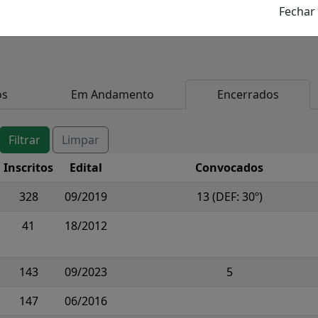
os
Em Andamento
Encerrados
Inscritos
Edital
Convocados
328
09/2019
13 (DEF: 30º)
41
18/2012
143
09/2023
5
147
06/2016