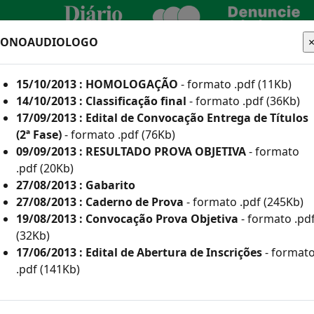
FONOAUDIOLOGO
CIDADÃO
EMPRESA
SERVIDOR
15/10/2013 : HOMOLOGAÇÃO
- formato .pdf (11Kb)
TURA
14/10/2013 : Classificação final
- formato .pdf (36Kb)
17/09/2013 : Edital de Convocação Entrega de Títulos
(2ª Fase)
- formato .pdf (76Kb)
09/09/2013 : RESULTADO PROVA OBJETIVA
- formato
he aqui os editais
.pdf (20Kb)
27/08/2013 : Gabarito
27/08/2013 : Caderno de Prova
- formato .pdf (245Kb)
19/08/2013 : Convocação Prova Objetiva
- formato .pd
 e Inscritos Como Deficientes por Ano
(32Kb)
17/06/2013 : Edital de Abertura de Inscrições
- format
or Ano
.pdf (141Kb)
(835Kb)
113Kb)