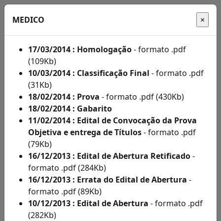
MEDICO
17/03/2014 : Homologação
- formato .pdf
(109Kb)
Início
10/03/2014 : Classificação Final
- formato .pdf
(31Kb)
Administração
18/02/2014 : Prova
- formato .pdf (430Kb)
18/02/2014 : Gabarito
Concursos
11/02/2014 : Edital de Convocação da Prova
Concursos
Objetiva e entrega de Títulos
- formato .pdf
(79Kb)
Acompanhe
16/12/2013 : Edital de Abertura Retificado
-
aqui
formato .pdf (284Kb)
16/12/2013 : Errata do Edital de Abertura
-
os
formato .pdf (89Kb)
editais
10/12/2013 : Edital de Abertura
- formato .pdf
(282Kb)