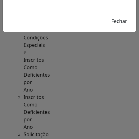
Acesso
à
Informação
Solicitações
de
Condições
Especiais
e
Inscritos
Como
Deficientes
por
Ano
Inscritos
Como
Deficientes
por
Ano
Solicitação