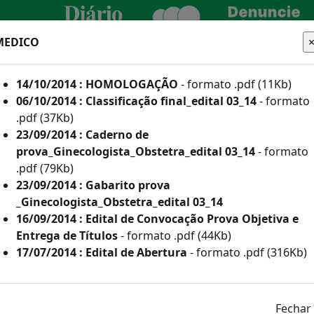
MEDICO
CIDADÃO
EMPRESA
SERVIDOR
14/10/2014 : HOMOLOGAÇÃO
- formato .pdf (11Kb)
TURA
06/10/2014 : Classificação final_edital 03_14
- formato
.pdf (37Kb)
23/09/2014 : Caderno de
prova_Ginecologista_Obstetra_edital 03_14
- formato
he aqui os editais
.pdf (79Kb)
23/09/2014 : Gabarito prova
_Ginecologista_Obstetra_edital 03_14
16/09/2014 : Edital de Convocação Prova Objetiva e
 e Inscritos Como Deficientes por Ano
Entrega de Títulos
- formato .pdf (44Kb)
17/07/2014 : Edital de Abertura
- formato .pdf (316Kb)
or Ano
(835Kb)
113Kb)