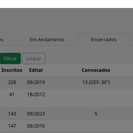
os
Em Andamento
Encerrados
Inscritos
Edital
Convocados
328
09/2019
13 (DEF: 30º)
41
18/2012
143
09/2023
5
147
06/2016