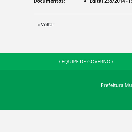
Documentos:
Edital 235/2014
- f
« Voltar
/
EQUIPE DE GOVERNO
/
Prefeitura Mun