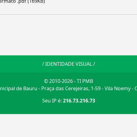
ormato .pdf (169Kb)
/
IDENTIDADE VISUAL
/
© 2010-2026 - TI PMB
icipal de Bauru - Praça das Cerejeiras, 1-59 - Vila Noemy -
Seu IP é:
216.73.216.73