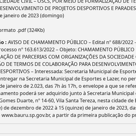
IEDADE CIVIL – OSCS, POR MEIO DE FORMALIZAÇÃO DE 
ESENVOLVIMENTO DE PROJETOS DESPORTIVOS E PARADES
de janeiro de 2023 (domingo)
ormato .pdf (324Kb)
o :
AVISO DE CHAMAMENTO PÚBLICO – Edital nº 688/2022
 Processo nº 163.613/2022 – Objeto: CHAMAMENTO PÚBLIC
AÇÃO DE PARCERIAS COM ORGANIZAÇÕES DA SOCIEDADE CI
ÃO DE TERMOS DE COLABORAÇÃO PARA DESENVOLVIMENT
PORTIVOS – Interessada: Secretaria Municipal de Esporte
ntregar na Secretaria Municipal de Esportes e Lazer, no pe
 de janeiro de 2.023, das 7h às 17h, o envelope a que se refe
amamento poderá ser adquirido junto à Secretaria Municipal
 Gomes Duarte, nº 14-60, Vila Santa Tereza, nesta cidade de
e) de dezembro de 2022 à 15 (quinze) de janeiro de 2023, da
e www.bauru.sp.gov.br, a partir da primeira publicação do p