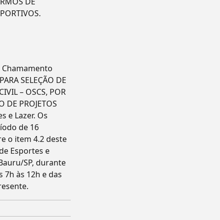
TERMOS DE
PORTIVOS.
 - Chamamento
O PARA SELEÇÃO DE
VIL – OSCS, POR
O DE PROJETOS
s e Lazer. Os
ríodo de 16
re o item 4.2 deste
 de Esportes e
 Bauru/SP, durante
s 7h às 12h e das
resente.