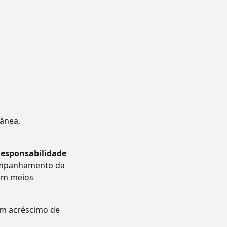
tânea,
Responsabilidade
companhamento da
 em meios
um acréscimo de