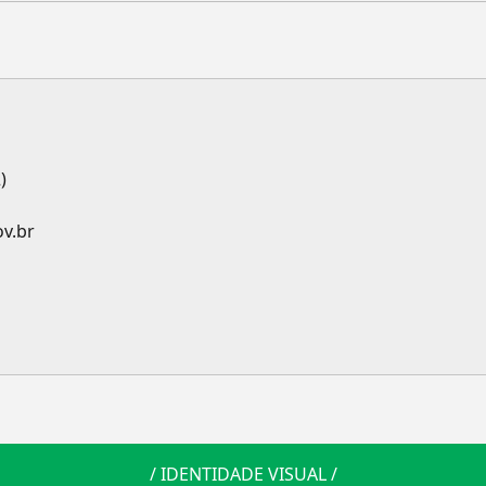
)
ov.br
/
IDENTIDADE VISUAL
/