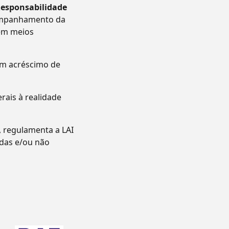
Responsabilidade
companhamento da
 em meios
um acréscimo de
ais à realidade
, regulamenta a LAI
adas e/ou não