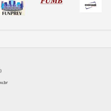
)
ov.br