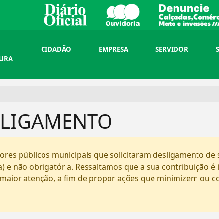
CIDADÃO
EMPRESA
SERVIDOR
TURA
SLIGAMENTO
dores públicos municipais que solicitaram desligamento de s
a) e não obrigatória. Ressaltamos que a sua contribuição 
 maior atenção, a fim de propor ações que minimizem ou co