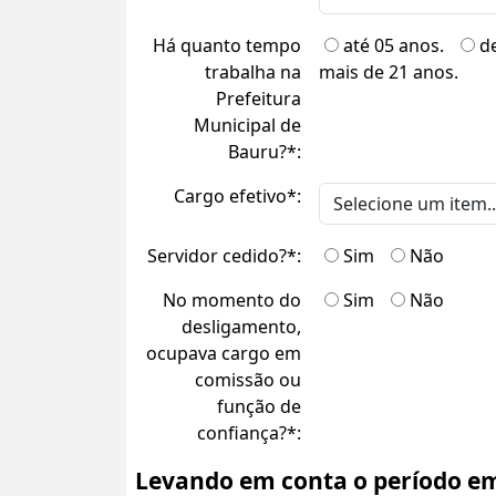
Há quanto tempo
até 05 anos.
d
trabalha na
mais de 21 anos.
Prefeitura
Municipal de
Bauru?*:
Cargo efetivo*:
Servidor cedido?*:
Sim
Não
No momento do
Sim
Não
desligamento,
ocupava cargo em
comissão ou
função de
confiança?*:
Levando em conta o período em