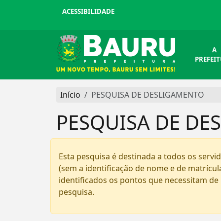
ACESSIBILIDADE
A
PREFEI
Início
PESQUISA DE DESLIGAMENTO
PESQUISA DE DE
Esta pesquisa é destinada a todos os servi
(sem a identificação de nome e de matrícul
identificados os pontos que necessitam de
pesquisa.