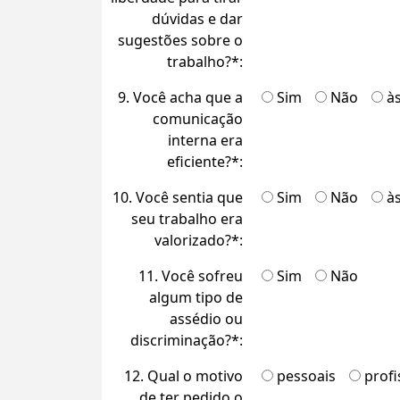
dúvidas e dar
sugestões sobre o
trabalho?*:
9. Você acha que a
Sim
Não
à
comunicação
interna era
eficiente?*:
10. Você sentia que
Sim
Não
à
seu trabalho era
valorizado?*:
11. Você sofreu
Sim
Não
algum tipo de
assédio ou
discriminação?*:
12. Qual o motivo
pessoais
profi
de ter pedido o