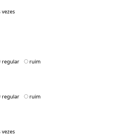
s vezes
regular
ruim
regular
ruim
s vezes