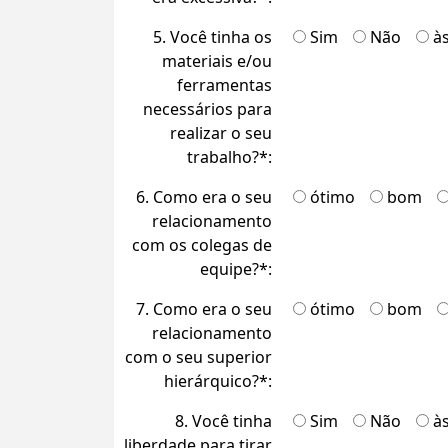
5. Você tinha os
Sim
Não
à
materiais e/ou
ferramentas
necessários para
realizar o seu
trabalho?*:
6. Como era o seu
ótimo
bom
relacionamento
com os colegas de
equipe?*:
7. Como era o seu
ótimo
bom
relacionamento
com o seu superior
hierárquico?*:
8. Você tinha
Sim
Não
à
liberdade para tirar