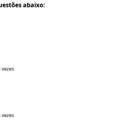
uestões abaixo:
s vezes
s vezes