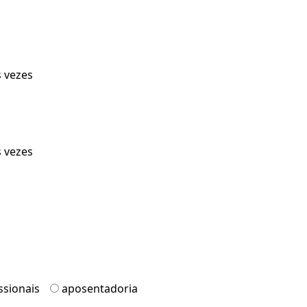
s vezes
s vezes
ssionais
aposentadoria