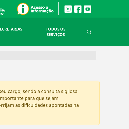
SECRETARIAS
TODOS OS
SERVIÇOS
eu cargo, sendo a consulta sigilosa
é importante para que sejam
rrijam as dificuldades apontadas na