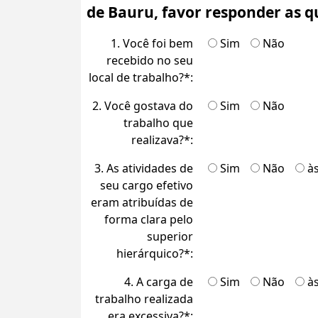
de Bauru, favor responder as q
1. Você foi bem
Sim
Não
recebido no seu
local de trabalho?*:
2. Você gostava do
Sim
Não
trabalho que
realizava?*:
3. As atividades de
Sim
Não
à
seu cargo efetivo
eram atribuídas de
forma clara pelo
superior
hierárquico?*:
4. A carga de
Sim
Não
à
trabalho realizada
era excessiva?*: