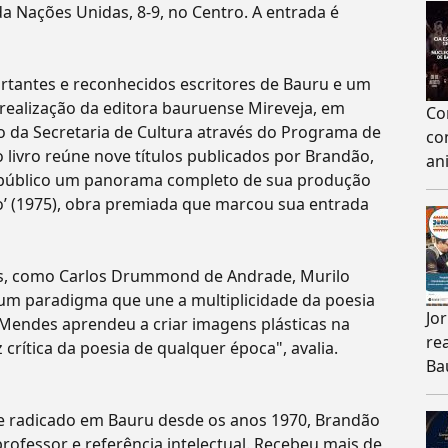
da Nações Unidas, 8-9, no Centro. A entrada é
tantes e reconhecidos escritores de Bauru e um
realização da editora bauruense Mireveja, em
Co
nio da Secretaria de Cultura através do Programa de
co
o livro reúne nove títulos publicados por Brandão,
an
o público um panorama completo de sua produção
o’ (1975), obra premiada que marcou sua entrada
ais, como Carlos Drummond de Andrade, Murilo
 um paradigma que une a multiplicidade da poesia
Jo
 Mendes aprendeu a criar imagens plásticas na
re
z crítica da poesia de qualquer época", avalia.
Ba
e radicado em Bauru desde os anos 1970, Brandão
rofessor e referência intelectual. Recebeu mais de