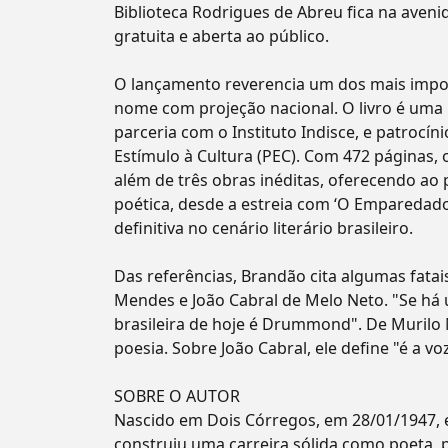
Biblioteca Rodrigues de Abreu fica na aveni
gratuita e aberta ao público.
O lançamento reverencia um dos mais impor
nome com projeção nacional. O livro é uma 
parceria com o Instituto Indisce, e patrocí
Estímulo à Cultura (PEC). Com 472 páginas, 
além de três obras inéditas, oferecendo a
poética, desde a estreia com ‘O Emparedad
definitiva no cenário literário brasileiro.
Das referências, Brandão cita algumas fat
Mendes e João Cabral de Melo Neto. "Se há
brasileira de hoje é Drummond". De Murilo
poesia. Sobre João Cabral, ele define "é a vo
SOBRE O AUTOR
Nascido em Dois Córregos, em 28/01/1947, 
construiu uma carreira sólida como poeta, p