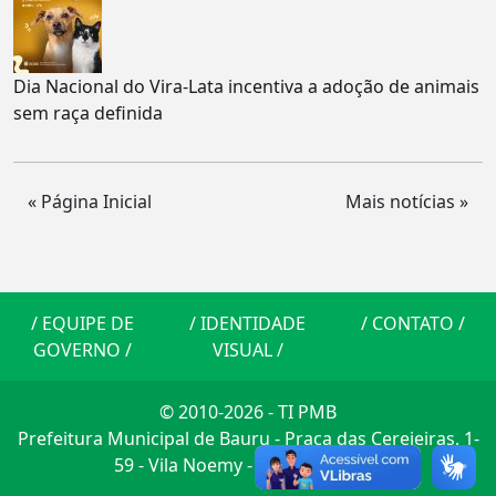
Dia Nacional do Vira-Lata incentiva a adoção de animais
sem raça definida
« Página Inicial
Mais notícias »
/
EQUIPE DE
/
IDENTIDADE
/
CONTATO
/
GOVERNO
/
VISUAL
/
© 2010-2026 - TI PMB
Prefeitura Municipal de Bauru - Praça das Cerejeiras, 1-
59 - Vila Noemy - CEP: 17014-900