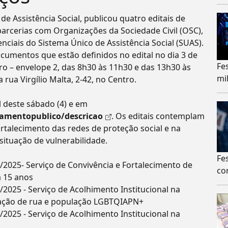
 de Assistência Social, publicou quatro editais de
arcerias com Organizações da Sociedade Civil (OSC),
nciais do Sistema Único de Assistência Social (SUAS).
umentos que estão definidos no edital no dia 3 de
Fe
o – envelope 2, das 8h30 às 11h30 e das 13h30 às
mi
 rua Virgílio Malta, 2-42, no Centro.
al deste sábado (4) e em
mamentopublico/descricao
. Os editais contemplam
rtalecimento das redes de proteção social e na
ituação de vulnerabilidade.
Fe
/2025- Serviço de Convivência e Fortalecimento de
co
a 15 anos
2025 - Serviço de Acolhimento Institucional na
ação de rua e população LGBTQIAPN+
2025 - Serviço de Acolhimento Institucional na