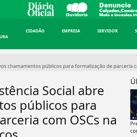
CIDADÃO
EMPRESA
SERVIDOR
TURA
novos chamamentos públicos para formalização de parceria
Ú
stência Social abre
os públicos para
parceria com OSCs na
Pr
iços
co