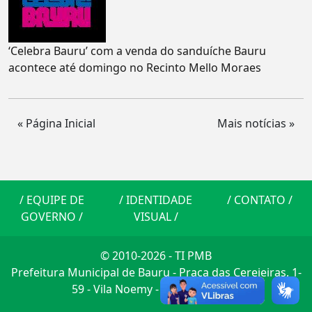
‘Celebra Bauru’ com a venda do sanduíche Bauru
acontece até domingo no Recinto Mello Moraes
« Página Inicial
Mais notícias »
/
EQUIPE DE
/
IDENTIDADE
/
CONTATO
/
GOVERNO
/
VISUAL
/
© 2010-2026 - TI PMB
Prefeitura Municipal de Bauru - Praça das Cerejeiras, 1-
59 - Vila Noemy - CEP: 17014-900