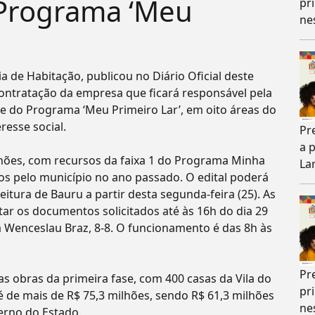
 Programa ‘Meu
pr
ne
a de Habitação, publicou no Diário Oficial deste
ontratação da empresa que ficará responsável pela
e do Programa ‘Meu Primeiro Lar’, em oito áreas do
resse social.
Pr
a 
lhões, com recursos da faixa 1 do Programa Minha
Lar
os pelo município no ano passado. O edital poderá
eitura de Bauru a partir desta segunda-feira (25). As
ar os documentos solicitados até às 16h do dia 29
a Wenceslau Braz, 8-8. O funcionamento é das 8h às
Pr
s obras da primeira fase, com 400 casas da Vila do
pr
é de mais de R$ 75,3 milhões, sendo R$ 61,3 milhões
ne
erno do Estado.