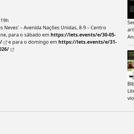
 19h
Se
es Neves’ – Avenida Nações Unidas, 8-9 – Centro
ar
line, para o sábado em
https://lets.events/e/30-05-
An
/
e para o domingo em
https://lets.events/e/31-
026/
Bi
Li
vio