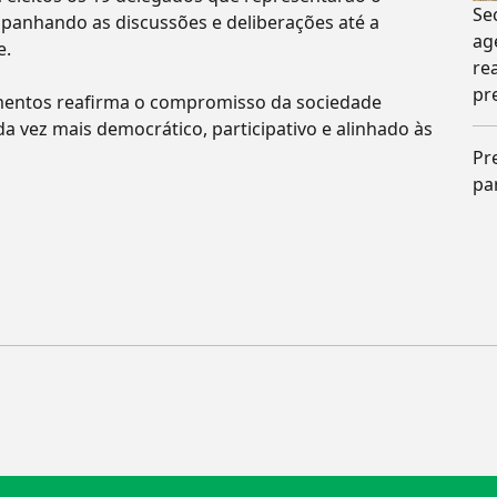
Se
mpanhando as discussões e deliberações até a
ag
e.
re
pr
gmentos reafirma o compromisso da sociedade
 vez mais democrático, participativo e alinhado às
Pr
pa