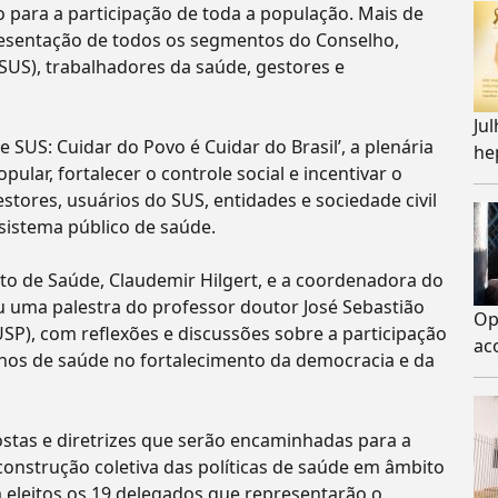
o para a participação de toda a população. Mais de
resentação de todos os segmentos do Conselho,
US), trabalhadores da saúde, gestores e
Ju
SUS: Cuidar do Povo é Cuidar do Brasil’, a plenária
hep
ular, fortalecer o controle social e incentivar o
tores, usuários do SUS, entidades e sociedade civil
sistema público de saúde.
nto de Saúde, Claudemir Hilgert, e a coordenadora do
u uma palestra do professor doutor José Sebastião
Op
SP), com reflexões e discussões sobre a participação
ac
elhos de saúde no fortalecimento da democracia e da
stas e diretrizes que serão encaminhadas para a
construção coletiva das políticas de saúde em âmbito
am eleitos os 19 delegados que representarão o