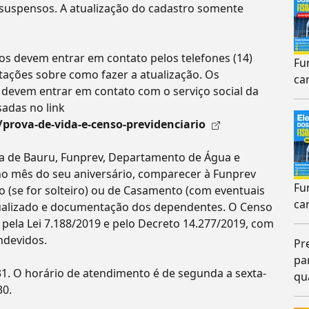
suspensos. A atualização do cadastro somente
dos devem entrar em contato pelos telefones (14)
Fu
tações sobre como fazer a atualização. Os
ca
 devem entrar em contato com o serviço social da
adas no link
prova-de-vida-e-censo-previdenciario
ra de Bauru, Funprev, Departamento de Água e
o mês do seu aniversário, comparecer à Funprev
Fu
 (se for solteiro) ou de Casamento (com eventuais
ca
tualizado e documentação dos dependentes. O Censo
 pela Lei 7.188/2019 e pelo Decreto 14.277/2019, com
ndevidos.
Pr
pa
31. O horário de atendimento é de segunda a sexta-
qu
30.