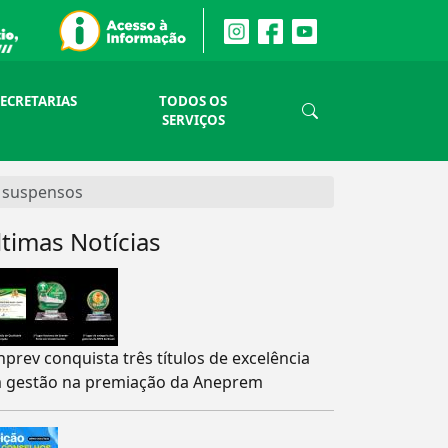
SECRETARIAS
TODOS OS
SERVIÇOS
s suspensos
ltimas Notícias
nprev conquista três títulos de excelência
 gestão na premiação da Aneprem