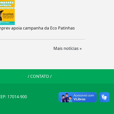
nprev apoia campanha da Eco Patinhas
Mais notícias »
/
CONTATO
/
 CEP: 17014-900