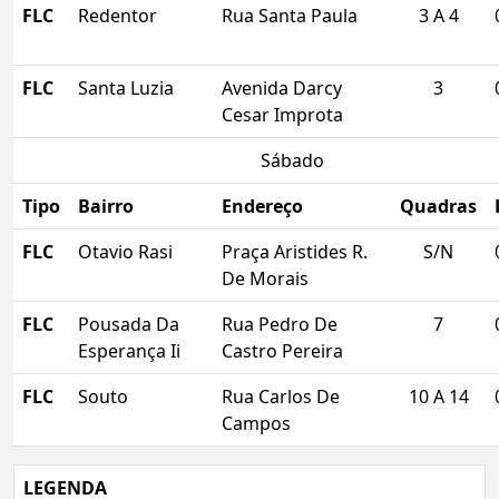
FLC
Redentor
Rua Santa Paula
3 A 4
FLC
Santa Luzia
Avenida Darcy
3
Cesar Improta
Sábado
Tipo
Bairro
Endereço
Quadras
FLC
Otavio Rasi
Praça Aristides R.
S/N
De Morais
FLC
Pousada Da
Rua Pedro De
7
Esperança Ii
Castro Pereira
FLC
Souto
Rua Carlos De
10 A 14
Campos
LEGENDA