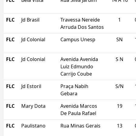
FLC
Bela Vista
Rua Silva Jardim
14 A 16
FLC
Jd Brasil
Travessa Nereide
1
Arruda Dos Santos
FLC
Jd Colonial
Campus Unesp
SN
FLC
Jd Colonial
Avenida Avenida
S N
Luiz Edmundo
Carrijo Coube
FLC
Jd Estoril
Praça Nabih
S/N
Gebara
FLC
Mary Dota
Avenida Marcos
19
De Paula Rafael
FLC
Paulistano
Rua Minas Gerais
13