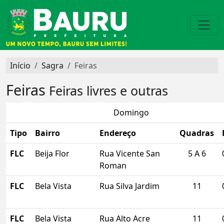
Início
Sagra
Feiras
Feiras
Feiras livres e outras
Domingo
Tipo
Bairro
Endereço
Quadras
FLC
Beija Flor
Rua Vicente San
5 A 6
Roman
FLC
Bela Vista
Rua Silva Jardim
11
FLC
Bela Vista
Rua Alto Acre
11