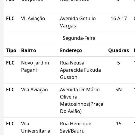
FLC
Vl. Aviação
Avenida Getulio
16 A 17
Vargas
Segunda-Feira
Tipo
Bairro
Endereço
Quadras
FLC
Novo Jardim
Rua Neusa
5
Pagani
Aparecida Fukuda
Gusson
FLC
Vila Aviação
Avenida Dr Mário
SN
Oliveira
Mattosinhos(Praça
Do Avião)
FLC
Vila
Rua Henrique
15
Universitaria
Savi/Bauru