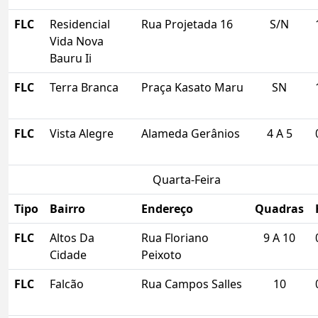
FLC
Residencial
Rua Projetada 16
S/N
Vida Nova
Bauru Ii
FLC
Terra Branca
Praça Kasato Maru
SN
FLC
Vista Alegre
Alameda Gerânios
4 A 5
Quarta-Feira
Tipo
Bairro
Endereço
Quadras
FLC
Altos Da
Rua Floriano
9 A 10
Cidade
Peixoto
FLC
Falcão
Rua Campos Salles
10