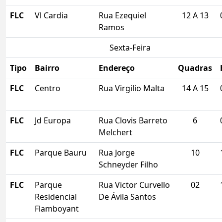
FLC
Vl Cardia
Rua Ezequiel
12 A 13
Ramos
Sexta-Feira
Tipo
Bairro
Endereço
Quadras
FLC
Centro
Rua Virgilio Malta
14 A 15
FLC
Jd Europa
Rua Clovis Barreto
6
Melchert
FLC
Parque Bauru
Rua Jorge
10
Schneyder Filho
FLC
Parque
Rua Victor Curvello
02
Residencial
De Ávila Santos
Flamboyant