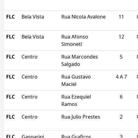
FLC
Bela Vista
Rua Nicola Avalone
11
FLC
Bela Vista
Rua Afonso
12
Simoneti
FLC
Centro
Rua Marcondes
5
Salgado
FLC
Centro
Rua Gustavo
4 A 7
Maciel
FLC
Centro
Rua Ezequiel
6
Ramos
FLC
Centro
Rua Julio Prestes
2
FLC
Gasparini
Rua Graficos
3