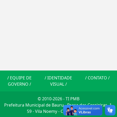
/
EQUIPE DE
/
IDENTIDADE
/
CONTATO
/
GOVERNO
/
VISUAL
/
© 2010-2026 - TI PMB
Prefeitura Municipal de Bauru - Praça das Cerejeiras, 1-
59 - Vila Noemy - CEP: 17014-900