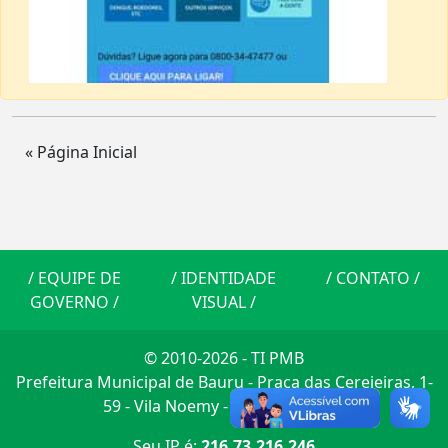
« Página Inicial
/
EQUIPE DE
/
IDENTIDADE
/
CONTATO
/
GOVERNO
/
VISUAL
/
© 2010-2026 - TI PMB
Prefeitura Municipal de Bauru - Praça das Cerejeiras, 1-
59 - Vila Noemy - CEP: 17014-900
Seu IP é:
216.73.216.246