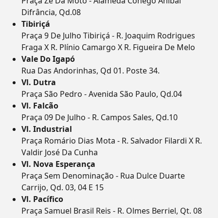
Praça Zé Da Moto - Alameda Cônego Anibal
Difrância, Qd.08
Tibiriçá
Praça 9 De Julho Tibiriçá - R. Joaquim Rodrigues
Fraga X R. Plínio Camargo X R. Figueira De Melo
Vale Do Igapó
Rua Das Andorinhas, Qd 01. Poste 34.
Vl. Dutra
Praça São Pedro - Avenida São Paulo, Qd.04
Vl. Falcão
Praça 09 De Julho - R. Campos Sales, Qd.10
Vl. Industrial
Praça Romário Dias Mota - R. Salvador Filardi X R.
Valdir José Da Cunha
Vl. Nova Esperança
Praça Sem Denominação - Rua Dulce Duarte
Carrijo, Qd. 03, 04 E 15
Vl. Pacífico
Praça Samuel Brasil Reis - R. Olmes Berriel, Qt. 08