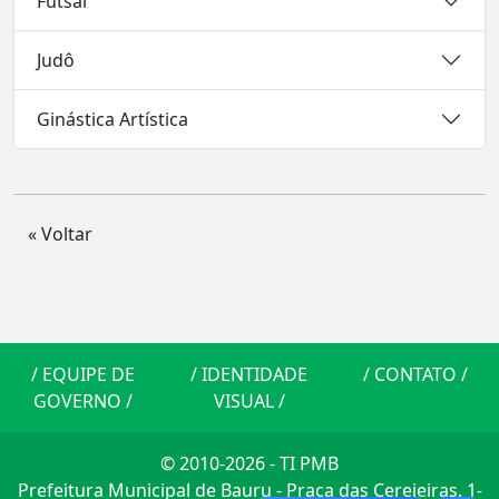
Futsal
Judô
Ginástica Artística
« Voltar
/
EQUIPE DE
/
IDENTIDADE
/
CONTATO
/
GOVERNO
/
VISUAL
/
© 2010-2026 - TI PMB
Prefeitura Municipal de Bauru - Praça das Cerejeiras, 1-