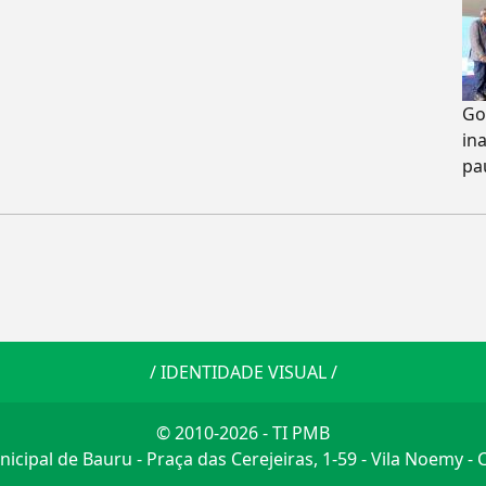
Go
in
pa
/
IDENTIDADE VISUAL
/
© 2010-2026 - TI PMB
icipal de Bauru - Praça das Cerejeiras, 1-59 - Vila Noemy -