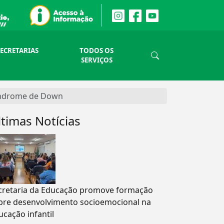
SECRETARIAS
TODOS OS
SERVIÇOS
Síndrome de Down
ltimas Notícias
cretaria da Educação promove formação
bre desenvolvimento socioemocional na
ucação infantil