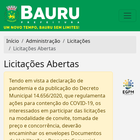
Início
Administração
Licitações
Licitações Abertas
Licitações Abertas
Tendo em vista a declaração de
pandemia e da publicação do Decreto
Municipal 14.656/2020, que regulamenta
ações para contenção do COVID-19, os
interessados em participar das licitações
na modalidade de convite, tomada de
preço e concorrência, deverão
encaminhar os envelopes Documentos